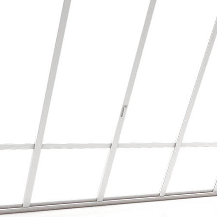
TSD_Tischler_Schreiner_Baden_Wuerttemberg_CMYK