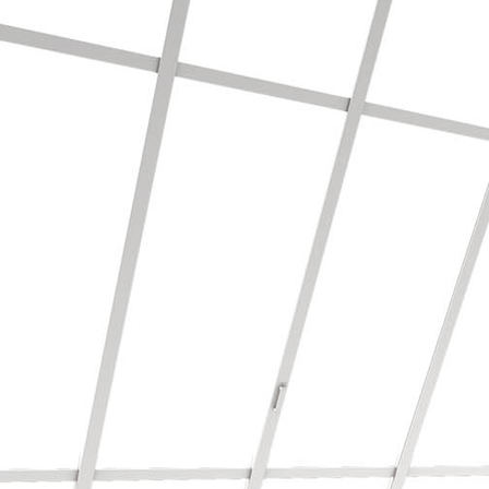
TSD_MeisterBetrieb_nord_CMYK