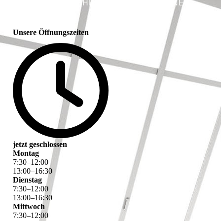
WIE DER SCHREINER KANNS KEINER!
Unsere Öffnungszeiten
jetzt geschlossen
Montag
7
:
30
–
12
:
00
13
:
00
–
16
:
30
Dienstag
7
:
30
–
12
:
00
13
:
00
–
16
:
30
Mittwoch
7
:
30
–
12
:
00