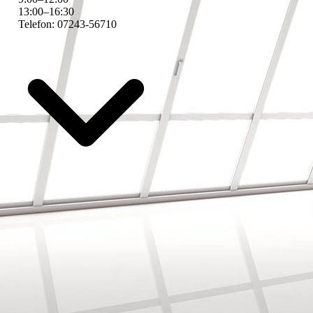
13
:
00
–
16
:
30
Telefon: 07243-56710