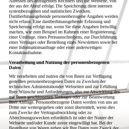
Adressen des anfragenden Rechners und die Webseite, von
der aus der Abruf erfolgt. Die Speicherung dient internen
systembezogenen und statistischen Zwecken.
Darüberhinausgehende personenbezogene Angaben werden
nicht erfasst. Eine darüberhinausgehende Erfassung und
Speicherung erfolgt nur, wenn Sie diese Angaben freiwillig
machen, wie zum Beispiel im Rahmen einer Registrierung,
einer Umfrage, eines Preisausschreibens, zur Durchführung
eines Vertrages oder Bestellung eines Newsletters sowie bei
einer Informationsanfrage oder einer anderweitigen
Kontaktaufnahme.
Verarbeitung und Nutzung der personenbezogenen
Daten
Wir verarbeiten und nutzen die von Ihnen zur Verfügung
gestellten personenbezogenen Daten zu Zwecken der
technischen Administrationder Webseiten und zur Erfüllung
Ihrer Wünsche und Anforderungen, also zur Abwicklung des
mit Ihnen geschlossenen Vertrages oder zur Beantwortung
Ihrer Anfrage. Personenbezogene Daten werden von uns an
Dritte nur weitergegeben oder sonst übermittelt, wenn dies
zum Zwecke der Vertragsabwicklung oder zu
Abrechnungszwecken erforderlich ist oder der Nutzer der
Webseite und/oder Kunde zuvor eingewilligt hat. Bei der
Bestellung von Waren geben wir Ihre Daten zum Zweck der